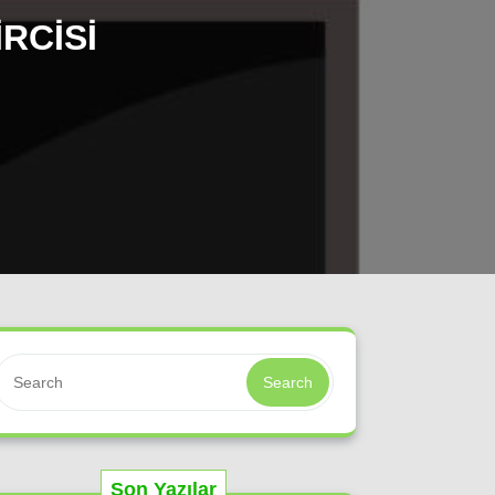
RCISI
Search
Son Yazılar