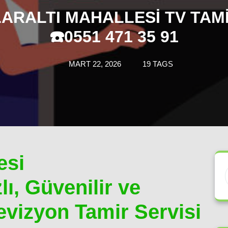
ARALTI MAHALLESI TV TAMI
☎️0551 471 35 91
MART 22, 2026
19 TAGS
esi
lı, Güvenilir ve
evizyon Tamir Servisi