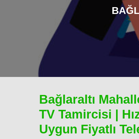
BAĞL
Bağlaraltı Mahall
TV Tamircisi | Hız
Uygun Fiyatlı Tel