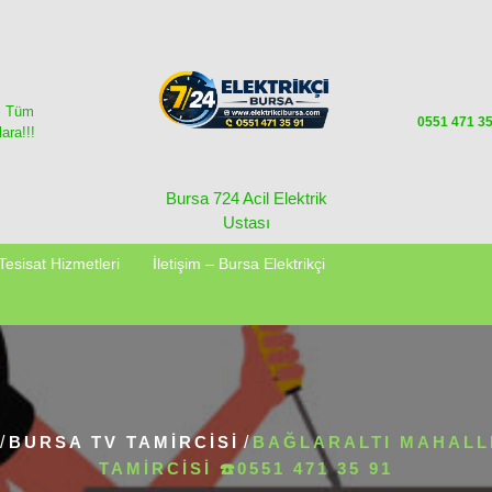
i Tüm
0551 471 3
ara!!!
Bursa 724 Acil Elektrik
Ustası
Tesisat Hizmetleri
İletişim – Bursa Elektrikçi
/
BURSA TV TAMIRCISI
/
BAĞLARALTI MAHALL
TAMIRCISI ☎️0551 471 35 91