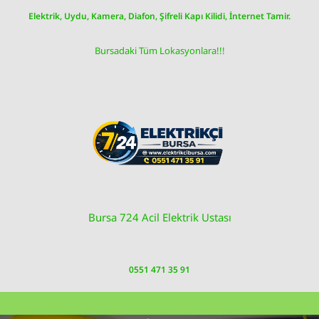
Skip
Elektrik, Uydu, Kamera, Diafon, Şifreli Kapı Kilidi, İnternet Tamir.
to
content
Bursadaki Tüm Lokasyonlara!!!
Bursa 724 Acil Elektrik Ustası
0551 471 35 91