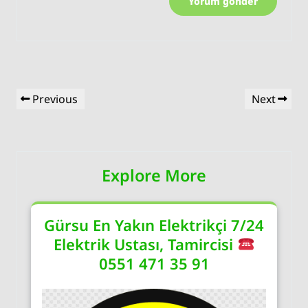
Yazı
Previous
Next
Previous
Next
gezinmesi
Post
Post
Explore More
Gürsu En Yakın Elektrikçi 7/24
Elektrik Ustası, Tamircisi
0551 471 35 91