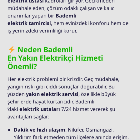
elektrik ustası
kadroları giriyor. Gecikmeden
müdahale eden, çözüm odaklı çalışan ve kalıcı
onarımlar yapan bir
Bademli
elektrik tamircisi
, hem evinizdeki konforu hem de
iş yerinizdeki verimliliği korur.
Neden Bademli
En Yakın Elektrikçi Hizmeti
Önemli?
Her elektrik problemi bir krizdir. Geç müdahale,
yangın riski gibi ciddi sonuçlar doğurabilir. Bu
yüzden
yakın elektrik servisi
, özellikle büyük
şehirlerde hayat kurtarıcıdır. Bademli
’daki
elektrik ustaları
7/24 hizmet vererek şu
avantajları sağlar:
Dakik ve hızlı ulaşım
: Nilüfer, Osmangazi,
Yıldırım fark etmeden tüm ilçelere anında erişim.