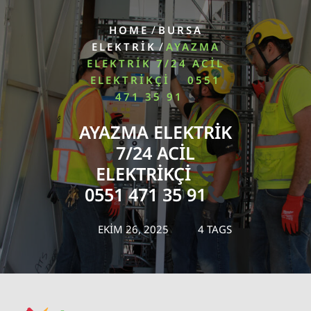
/
HOME
BURSA
/
ELEKTRIK
AYAZMA
ELEKTRIK 7/24 ACIL
ELEKTRIKÇI
0551
471 35 91
AYAZMA ELEKTRIK
7/24 ACIL
ELEKTRIKÇI
0551 471 35 91
EKIM 26, 2025
4 TAGS