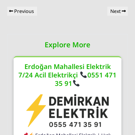
Yazı
Previous
Next
Previous
Next
gezinmesi
Post
Post
Explore More
Erdoğan Mahallesi Elektrik
7/24 Acil Elektrikçi
0551 471
35 91