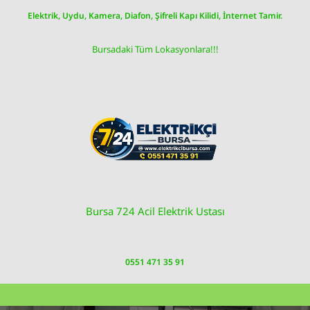
Skip
Elektrik, Uydu, Kamera, Diafon, Şifreli Kapı Kilidi, İnternet Tamir.
to
content
Bursadaki Tüm Lokasyonlara!!!
Bursa 724 Acil Elektrik Ustası
0551 471 35 91