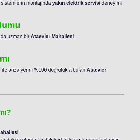
 sistemlerin montajında
yakın elektrik servisi
deneyimi
ulumu
unda uzman bir
Ataevler Mahallesi
ımı
 ile arıza yerini %100 doğrulukla bulan
Ataevler
 mı?
ahallesi
şağıdaki ilçelerde 15 dakikadan kısa sürede ulaşılabilir