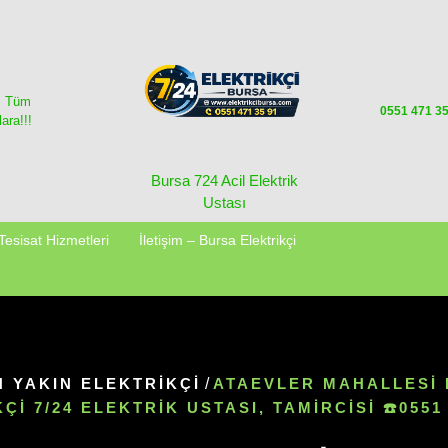
i Tüm
0551 471 3
ara!!!
Bursa 724 Acil Elektrik
Ustası
Tesisat Hizmetleri
İletişim – Bursa Elektrikçi
N YAKIN ELEKTRIKÇI
/
ATAEVLER MAHALLESI 
ÇI 7/24 ELEKTRIK USTASI, TAMIRCISI ☎️0551 