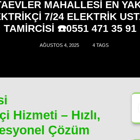
TAEVLER MAHALLESI EN YAK
KTRIKÇI 7/24 ELEKTRIK UST
TAMIRCISI ☎️0551 471 35 91
AĞUSTOS 4, 2025
4 TAGS
si
i Hizmeti – Hızlı,
ofesyonel Çözüm