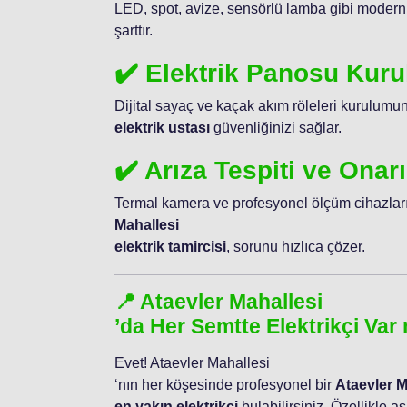
LED, spot, avize, sensörlü lamba gibi modern
şarttır.
✔️ Elektrik Panosu Kur
Dijital sayaç ve kaçak akım röleleri kurulum
elektrik ustası
güvenliğinizi sağlar.
✔️ Arıza Tespiti ve Onar
Termal kamera ve profesyonel ölçüm cihazları
Mahallesi
elektrik tamircisi
, sorunu hızlıca çözer.
📍 Ataevler Mahallesi
’da Her Semtte Elektrikçi Var
Evet! Ataevler Mahallesi
‘nın her köşesinde profesyonel bir
Ataevler M
en yakın elektrikçi
bulabilirsiniz. Özellikle a