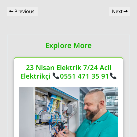
Yazı
Previous
Next
Previous
Next
gezinmesi
Post
Post
Explore More
23 Nisan Elektrik 7/24 Acil
Elektrikçi
0551 471 35 91