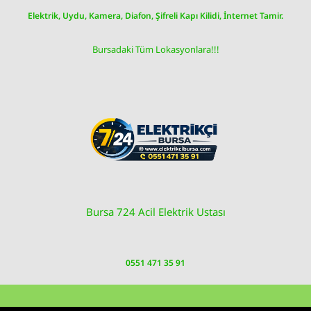
Skip
Elektrik, Uydu, Kamera, Diafon, Şifreli Kapı Kilidi, İnternet Tamir.
to
content
Bursadaki Tüm Lokasyonlara!!!
Bursa 724 Acil Elektrik Ustası
0551 471 35 91