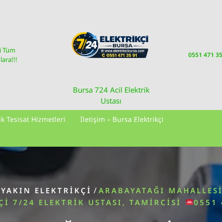
i Tüm
0551 471 3
ara!!!
Bursa 724 Acil Elektrik
Ustası
ik Tesisat Hizmetleri
İletişim – Bursa Elektrikçi
/
 YAKIN ELEKTRIKÇI
ARABAYATAĞI MAHALLESI
ÇI 7/24 ELEKTRIK USTASI, TAMIRCISI
0551 