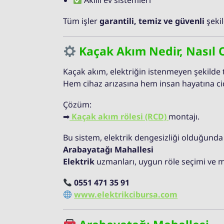
Akıllı ev sistemleri
Tüm işler
garantili, temiz ve güvenli
şekil
Kaçak Akım Nedir, Nasıl O
Kaçak akım, elektriğin istenmeyen şekilde 
Hem cihaz arızasına hem insan hayatına cidd
Çözüm:
➡
Kaçak akım rölesi (RCD)
montajı.
Bu sistem, elektrik dengesizliği olduğunda 
Arabayatağı Mahallesi
Elektrik
uzmanları, uygun röle seçimi ve m
0551 471 35 91
www.elektrikcibursa.com