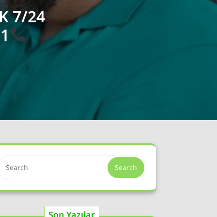
K 7/24
91
Search
Son Yazılar