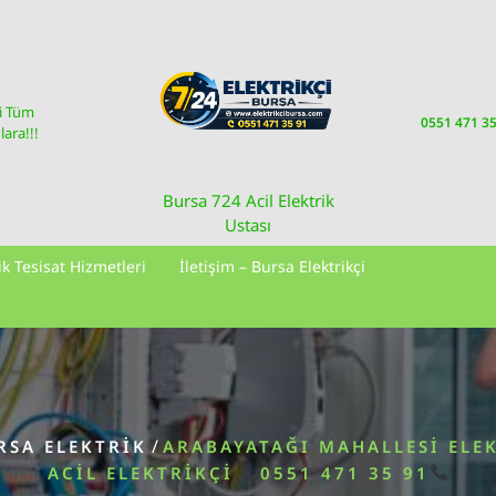
i Tüm
0551 471 3
ara!!!
Bursa 724 Acil Elektrik
Ustası
ik Tesisat Hizmetleri
İletişim – Bursa Elektrikçi
/
RSA ELEKTRIK
ARABAYATAĞI MAHALLESI ELEK
ACIL ELEKTRIKÇI
0551 471 35 91