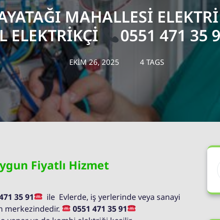
YATAĞI MAHALLESI ELEKTRI
L ELEKTRIKÇI
0551 471 35 
EKIM 26, 2025
4 TAGS
Uygun Fiyatlı Hizmet
471 35 91
ile Evlerde, iş yerlerinde veya sanayi
ın merkezindedir.
0551 471 35 91