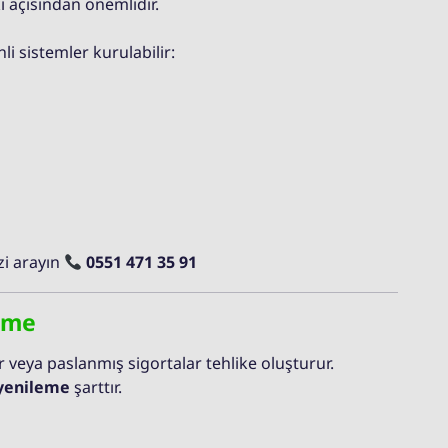
 açısından önemlidir.
nli sistemler kurulabilir:
zi arayın
0551 471 35 91
leme
 veya paslanmış sigortalar tehlike oluşturur.
 yenileme
şarttır.