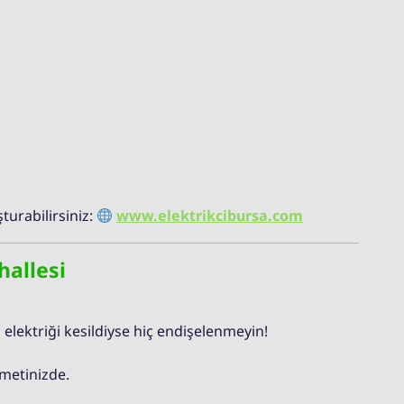
turabilirsiniz:
www.elektrikcibursa.com
hallesi
 elektriği kesildiyse hiç endişelenmeyin!
zmetinizde.