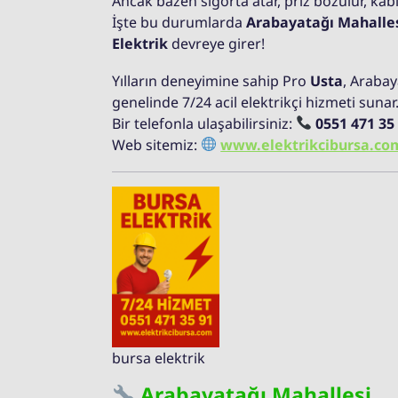
Ancak bazen sigorta atar, priz bozulur, kabl
İşte bu durumlarda
Arabayatağı Mahalle
Elektrik
devreye girer!
Yılların deneyimine sahip Pro
Usta
, Arabay
genelinde 7/24 acil elektrikçi hizmeti sunar
Bir telefonla ulaşabilirsiniz:
0551 471 35
Web sitemiz:
www.elektrikcibursa.co
bursa elektrik
Arabayatağı Mahallesi