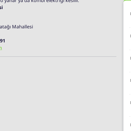
o yanar ya da kombi elektriği kesilir.
si
atağı Mahallesi
.
 91
m