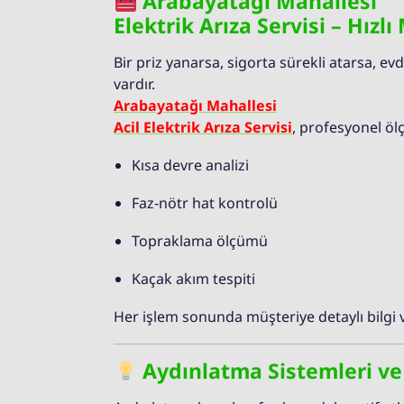
Arabayatağı Mahallesi
Elektrik Arıza Servisi – Hızl
Bir priz yanarsa, sigorta sürekli atarsa, evd
vardır.
Arabayatağı Mahallesi
Acil Elektrik Arıza Servisi
, profesyonel ölç
Kısa devre analizi
Faz-nötr hat kontrolü
Topraklama ölçümü
Kaçak akım tespiti
Her işlem sonunda müşteriye detaylı bilgi ve
Aydınlatma Sistemleri v