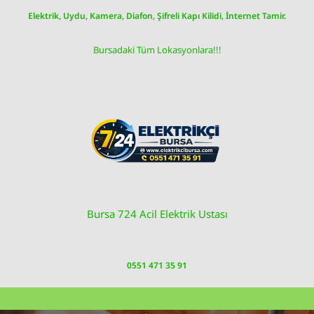
Skip
Elektrik, Uydu, Kamera, Diafon, Şifreli Kapı Kilidi, İnternet Tamir.
to
content
Bursadaki Tüm Lokasyonlara!!!
Bursa 724 Acil Elektrik Ustası
0551 471 35 91