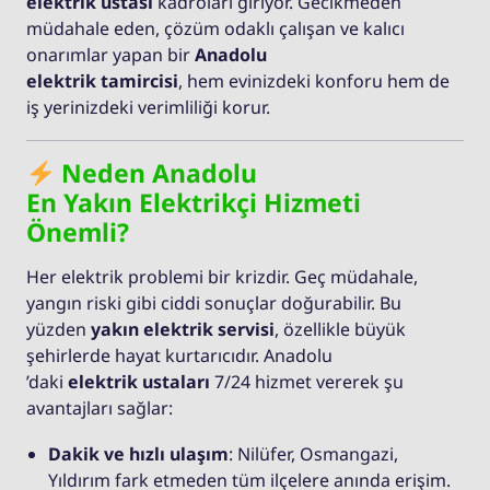
elektrik ustası
kadroları giriyor. Gecikmeden
müdahale eden, çözüm odaklı çalışan ve kalıcı
onarımlar yapan bir
Anadolu
elektrik tamircisi
, hem evinizdeki konforu hem de
iş yerinizdeki verimliliği korur.
Neden Anadolu
En Yakın Elektrikçi Hizmeti
Önemli?
Her elektrik problemi bir krizdir. Geç müdahale,
yangın riski gibi ciddi sonuçlar doğurabilir. Bu
yüzden
yakın elektrik servisi
, özellikle büyük
şehirlerde hayat kurtarıcıdır. Anadolu
’daki
elektrik ustaları
7/24 hizmet vererek şu
avantajları sağlar:
Dakik ve hızlı ulaşım
: Nilüfer, Osmangazi,
Yıldırım fark etmeden tüm ilçelere anında erişim.