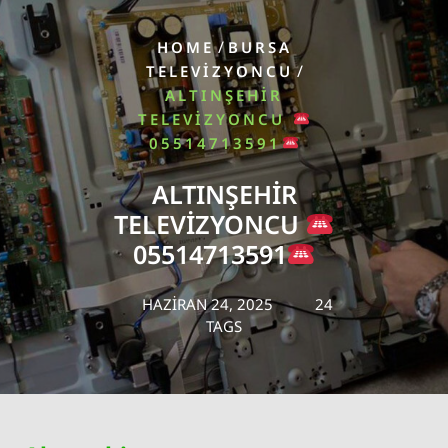
/
HOME
BURSA
/
TELEVIZYONCU
ALTINŞEHIR
TELEVIZYONCU
05514713591
ALTINŞEHIR
TELEVIZYONCU
05514713591
HAZIRAN 24, 2025
24
TAGS