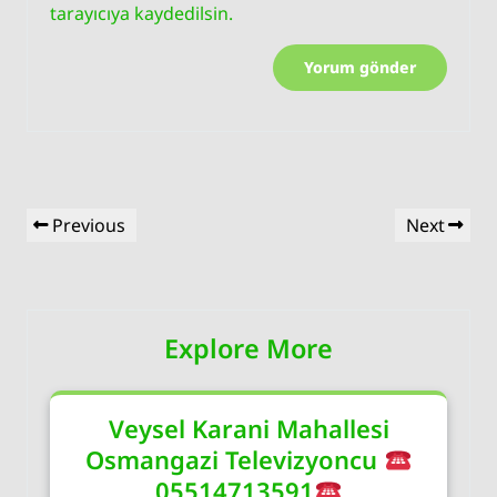
tarayıcıya kaydedilsin.
Yazı
Previous
Next
Previous
Next
gezinmesi
Post
Post
Explore More
Veysel Karani Mahallesi
Osmangazi Televizyoncu
05514713591