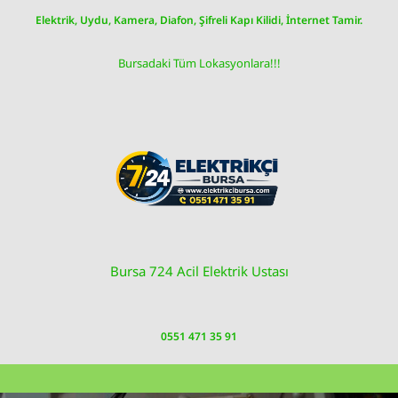
Skip
Elektrik, Uydu, Kamera, Diafon, Şifreli Kapı Kilidi, İnternet Tamir.
to
content
Bursadaki Tüm Lokasyonlara!!!
Bursa 724 Acil Elektrik Ustası
0551 471 35 91