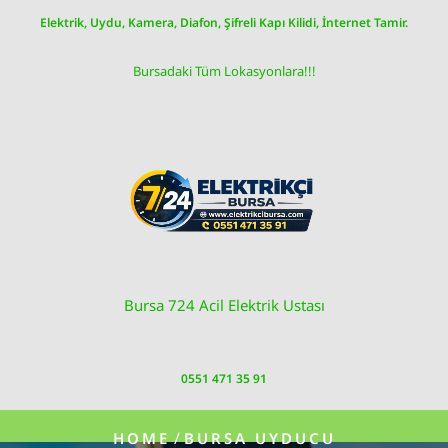
Skip
Elektrik, Uydu, Kamera, Diafon, Şifreli Kapı Kilidi, İnternet Tamir.
to
content
Bursadaki Tüm Lokasyonlara!!!
Bursa 724 Acil Elektrik Ustası
0551 471 35 91
/
HOME
BURSA UYDUCU