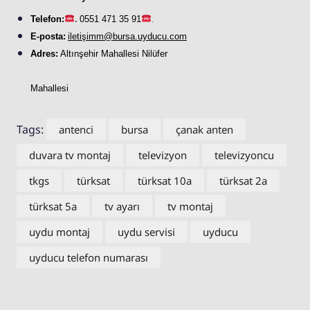
Telefon:
.
0551 471 35 91
.
E-posta:
iletişimm@bursa.
uyducu
.com
Adres:
Altınşehir Mahallesi Nilüfer
Mahallesi
Tags:
antenci
bursa
çanak anten
duvara tv montaj
televizyon
televizyoncu
tkgs
türksat
türksat 10a
türksat 2a
türksat 5a
tv ayarı
tv montaj
uydu montaj
uydu servisi
uyducu
uyducu telefon numarası