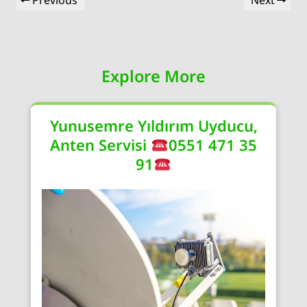
Previous
Next
gezinmesi
Post
Post
Explore More
Yunusemre Yıldırım Uyducu,
Anten Servisi
0551 471 35
91