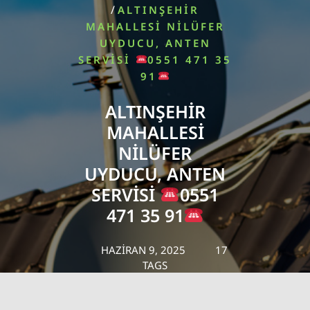
/
ALTINŞEHIR
MAHALLESI NILÜFER
UYDUCU, ANTEN
SERVISI
0551 471 35
91
ALTINŞEHIR
MAHALLESI
NILÜFER
UYDUCU, ANTEN
SERVISI
0551
471 35 91
HAZIRAN 9, 2025
17
TAGS