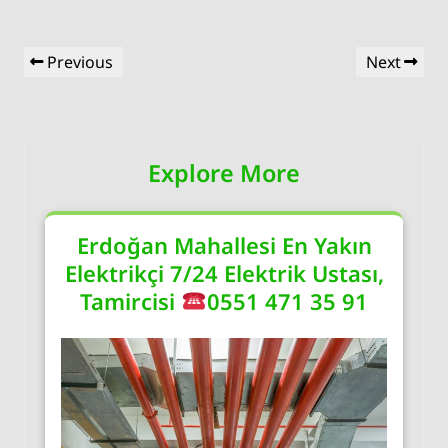
Yazı
Previous
Next
Previous
Next
gezinmesi
Post
Post
Explore More
Erdoğan Mahallesi En Yakın
Elektrikçi 7/24 Elektrik Ustası,
Tamircisi
0551 471 35 91