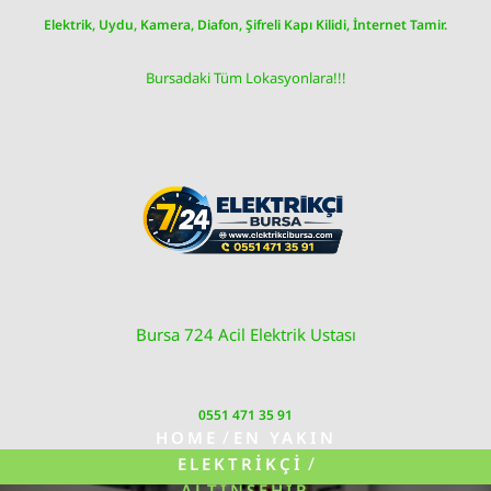
Skip
Elektrik, Uydu, Kamera, Diafon, Şifreli Kapı Kilidi, İnternet Tamir.
to
content
Bursadaki Tüm Lokasyonlara!!!
Bursa 724 Acil Elektrik Ustası
0551 471 35 91
/
HOME
EN YAKIN
/
ELEKTRIKÇI
ALTINŞEHIR