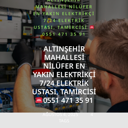
MAHALLESI NILÜFER
EN YAKIN ELEKTRIKÇI
7/24 ELEKTRIK
USTASI, TAMIRCISI
0551 471 35 91
ALTINŞEHIR
MAHALLESI
NILÜFER EN
YAKIN ELEKTRIKÇI
7/24 ELEKTRIK
USTASI, TAMIRCISI
0551 471 35 91
AĞUSTOS 4, 2025
4
TAGS