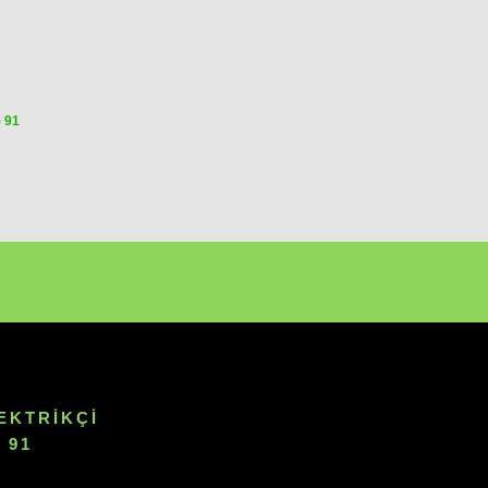
5 91
EKTRIKÇI
 91