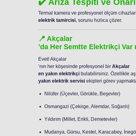
✔️ Arıza Tespiti ve Onar
Termal kamera ve profesyonel ölçüm cihazları
elektrik tamircisi
, sorunu hızlıca çözer.
📍 Akçalar
’da Her Semtte Elektrikçi Var
Evet! Akçalar
‘nın her köşesinde profesyonel bir
Akçalar
en yakın elektrikçi
bulabilirsiniz. Özellikle a
yakın elektrik servisi
ekipleri görev yapmakta
Nilüfer (Üçevler, Görükle, Beşevler)
Osmangazi (Çekirge, Alemdar, Soğanlı)
Yıldırım (Millet, Erikli, Demetevler)
Mudanya, Gürsu, Kestel, Karacabey, İnegö