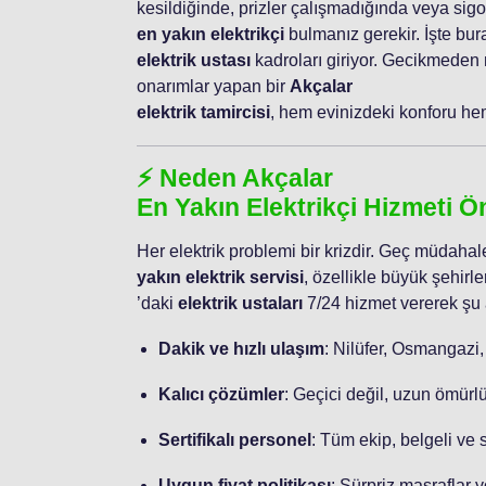
kesildiğinde, prizler çalışmadığında veya sig
en yakın elektrikçi
bulmanız gerekir. İşte bur
elektrik ustası
kadroları giriyor. Gecikmeden
onarımlar yapan bir
Akçalar
elektrik tamircisi
, hem evinizdeki konforu hem 
⚡ Neden Akçalar
En Yakın Elektrikçi Hizmeti Ö
Her elektrik problemi bir krizdir. Geç müdahale
yakın elektrik servisi
, özellikle büyük şehirle
’daki
elektrik ustaları
7/24 hizmet vererek şu a
Dakik ve hızlı ulaşım
: Nilüfer, Osmangazi,
Kalıcı çözümler
: Geçici değil, uzun ömürlü
Sertifikalı personel
: Tüm ekip, belgeli ve 
Uygun fiyat politikası
: Sürpriz masraflar y