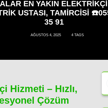
ALAR EN YAKIN ELEKTRIKÇI 
RIK USTASI, TAMIRCISI ☎️05
35 91
AĞUSTOS 4, 2025
4 TAGS
i Hizmeti – Hızlı,
ofesyonel Çözüm