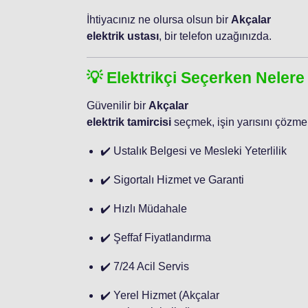
İhtiyacınız ne olursa olsun bir
Akçalar
elektrik ustası
, bir telefon uzağınızda.
💡 Elektrikçi Seçerken Nelere
Güvenilir bir
Akçalar
elektrik tamircisi
seçmek, işin yarısını çözmekt
✔️ Ustalık Belgesi ve Mesleki Yeterlilik
✔️ Sigortalı Hizmet ve Garanti
✔️ Hızlı Müdahale
✔️ Şeffaf Fiyatlandırma
✔️ 7/24 Acil Servis
✔️ Yerel Hizmet (Akçalar