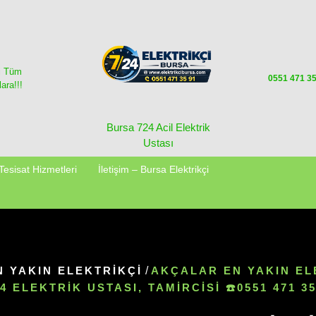
i Tüm
0551 471 3
ara!!!
Bursa 724 Acil Elektrik
Ustası
Tesisat Hizmetleri
İletişim – Bursa Elektrikçi
N YAKIN ELEKTRIKÇI
/
AKÇALAR EN YAKIN EL
24 ELEKTRIK USTASI, TAMIRCISI ☎️0551 471 35