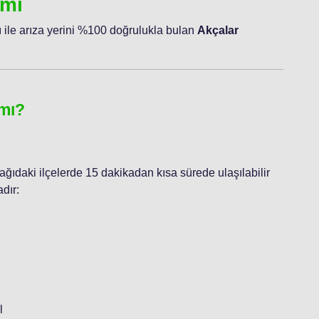
ımı
 ile arıza yerini %100 doğrulukla bulan
Akçalar
 mı?
şağıdaki ilçelerde 15 dakikadan kısa sürede ulaşılabilir
dır:
l