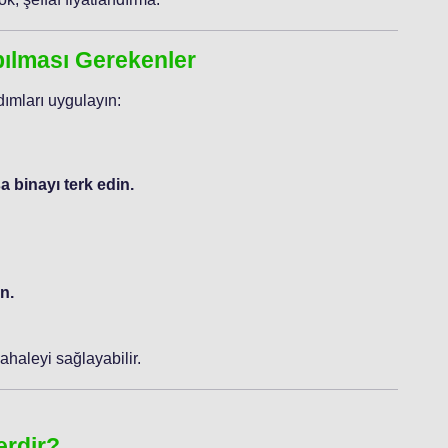
apılması Gerekenler
ımları uygulayın:
 binayı terk edin.
n.
haleyi sağlayabilir.
erdir?