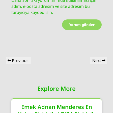
Daha sonraki yorumlarımda kullanılması için
adım, e-posta adresim ve site adresim bu
tarayıcıya kaydedilsin.
Yazı
Previous
Next
Previous
Next
gezinmesi
Post
Post
Explore More
Emek Adnan Menderes En