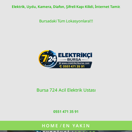
Skip
Elektrik, Uydu, Kamera, Diafon, Şifreli Kapı Kilidi, İnternet Tamir.
to
content
Bursadaki Tüm Lokasyonlara!!!
Bursa 724 Acil Elektrik Ustası
0551 471 35 91
/
HOME
EN YAKIN