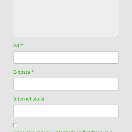
Ad
*
E-posta
*
İnternet sitesi