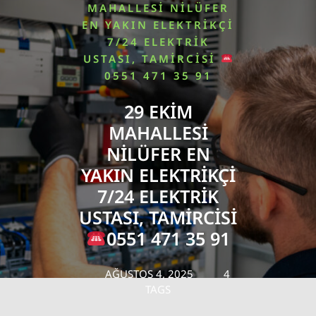
MAHALLESI NILÜFER
EN YAKIN ELEKTRIKÇI
7/24 ELEKTRIK
USTASI, TAMIRCISI
0551 471 35 91
29 EKIM
MAHALLESI
NILÜFER EN
YAKIN ELEKTRIKÇI
7/24 ELEKTRIK
USTASI, TAMIRCISI
0551 471 35 91
AĞUSTOS 4, 2025
4
TAGS