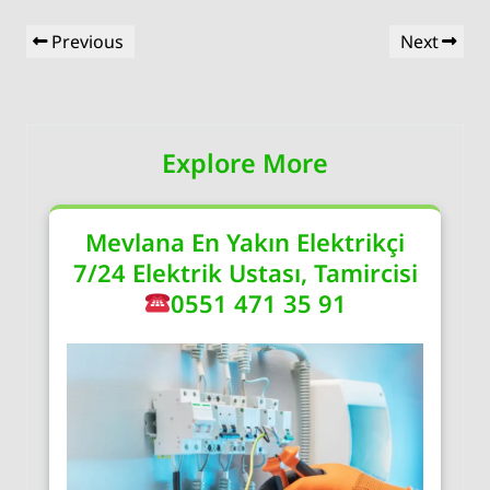
Yazı
Previous
Next
Previous
Next
gezinmesi
Post
Post
Explore More
Mevlana En Yakın Elektrikçi
7/24 Elektrik Ustası, Tamircisi
0551 471 35 91