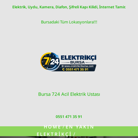
Skip
Elektrik, Uydu, Kamera, Diafon, Şifreli Kapı Kilidi, İnternet Tamir.
to
content
Bursadaki Tüm Lokasyonlara!!!
Bursa 724 Acil Elektrik Ustası
0551 471 35 91
/
HOME
EN YAKIN
/
ELEKTRIKÇI
29 EKIM