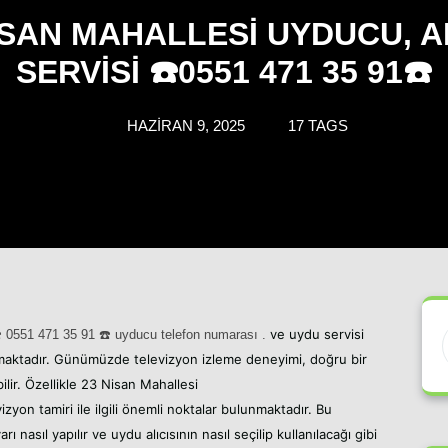
ISAN MAHALLESI UYDUCU, 
SERVISI ☎️0551 471 35 91☎️
HAZIRAN 9, 2025
17 TAGS
ve uydu servisi
️ 05
51 471 35 91
☎️ uyducu telefon numarası .
amaktadır. Günümüzde televizyon izleme deneyimi, doğru bir
ilir. Özellikle 23 Nisan Mahallesi
izyon tamiri ile ilgili önemli noktalar bulunmaktadır. Bu
 nasıl yapılır ve uydu alıcısının nasıl seçilip kullanılacağı gibi