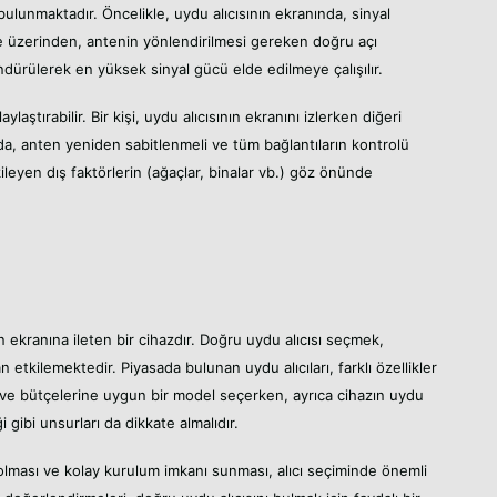
bulunmaktadır. Öncelikle, uydu alıcısının ekranında, sinyal
 üzerinden, antenin yönlendirilmesi gereken doğru açı
öndürülerek en yüksek sinyal gücü elde edilmeye çalışılır.
aylaştırabilir. Bir kişi, uydu alıcısının ekranını izlerken diğeri
da, anten yeniden sabitlenmeli ve tüm bağlantıların kontrolü
kileyen dış faktörlerin (ağaçlar, binalar vb.) göz önünde
on ekranına ileten bir cihazdır. Doğru uydu alıcısı seçmek,
n etkilemektedir. Piyasada bulunan uydu alıcıları, farklı özellikler
arına ve bütçelerine uygun bir model seçerken, ayrıca cihazın uydu
i gibi unsurları da dikkate almalıdır.
p olması ve kolay kurulum imkanı sunması, alıcı seçiminde önemli