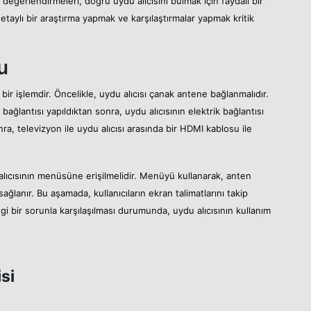
e değerlendirmeleri, doğru uydu alıcısını bulmak için faydalı bir
taylı bir araştırma yapmak ve karşılaştırmalar yapmak kritik
u
bir işlemdir. Öncelikle, uydu alıcısı çanak antene bağlanmalıdır.
o bağlantısı yapıldıktan sonra, uydu alıcısının elektrik bağlantısı
ra, televizyon ile uydu alıcısı arasında bir HDMI kablosu ile
lıcısının menüsüne erişilmelidir. Menüyü kullanarak, anten
sağlanır. Bu aşamada, kullanıcıların ekran talimatlarını takip
gi bir sorunla karşılaşılması durumunda, uydu alıcısının kullanım
si