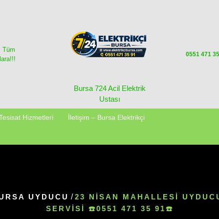
i Tüm
0551 471 3
ara!!!
Bursa 724 Acil Elektrik
Ustası
Tesisat Hizmetleri
İletişim – Bursa Elektrikçi
URSA UYDUCU
/
23 NISAN MAHALLESI UYDUC
SERVISI ☎️0551 471 35 91☎️