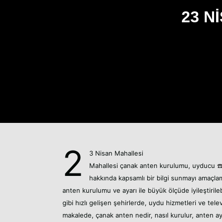
23 N
2
3 Nisan Mahallesi
Mahallesi
çanak anten kurulumu,
uyducu
☎
hakkında kapsamlı bir bilgi sunmayı amaçl
anten kurulumu ve ayarı ile büyük ölçüde iyileştirileb
gibi hızlı gelişen şehirlerde, uydu hizmetleri ve telev
makalede, çanak anten nedir, nasıl kurulur, anten ayarı