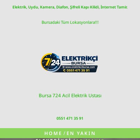
Skip
Elektrik, Uydu, Kamera, Diafon, Şifreli Kapı Kilidi, İnternet Tamir.
to
content
Bursadaki Tüm Lokasyonlara!!!
Bursa 724 Acil Elektrik Ustası
0551 471 35 91
/
HOME
EN YAKIN