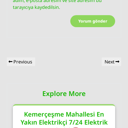
adım, e-posta adresim ve site adresim bu
tarayıcıya kaydedilsin.
Yazı
Previous
Next
Previous
Next
gezinmesi
Post
Post
Explore More
Kemerçeşme Mahallesi En
Yakın Elektrikçi 7/24 Elektrik