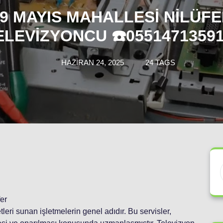
9 MAYIS MAHALLESI NILÜF
ELEVIZYONCU ☎️05514713591
HAZIRAN 24, 2025
24 TAGS
er
leri sunan işletmelerin genel adıdır. Bu servisler,