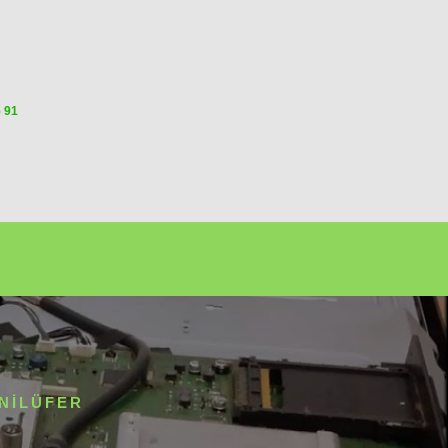
5 91
 NILÜFER