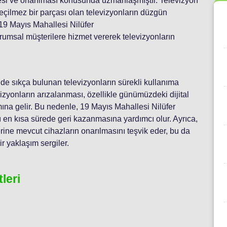
ilmesi ve onarılması konusunda uzmanlaşmıştır. Televizyon
geçilmez bir parçası olan televizyonların düzgün
19 Mayıs Mahallesi Nilüfer
rumsal müşterilere hizmet vererek televizyonların
nde sıkça bulunan televizyonların sürekli kullanıma
yonların arızalanması, özellikle günümüzdeki dijital
mına gelir. Bu nedenle, 19 Mayıs Mahallesi Nilüfer
ını en kısa sürede geri kazanmasına yardımcı olur. Ayrıca,
erine mevcut cihazların onarılmasını teşvik eder, bu da
r yaklaşım sergiler.
leri