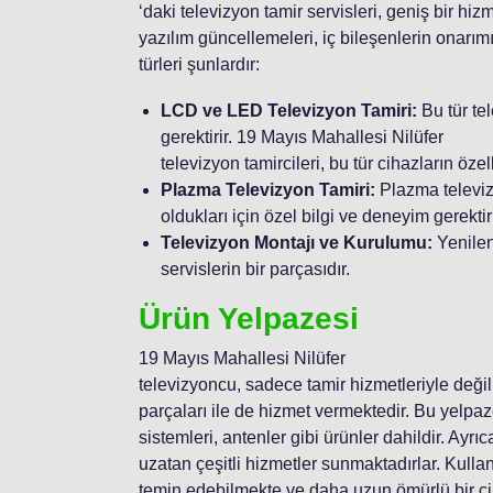
‘daki televizyon tamir servisleri, geniş bir hi
yazılım güncellemeleri, iç bileşenlerin onarımı,
türleri şunlardır:
LCD ve LED Televizyon Tamiri:
Bu tür tel
gerektirir. 19 Mayıs Mahallesi Nilüfer
televizyon tamircileri, bu tür cihazların öz
Plazma Televizyon Tamiri:
Plazma televiz
oldukları için özel bilgi ve deneyim gerektiri
Televizyon Montajı ve Kurulumu:
Yenilen
servislerin bir parçasıdır.
Ürün Yelpazesi
19 Mayıs Mahallesi Nilüfer
televizyoncu, sadece tamir hizmetleriyle deği
parçaları ile de hizmet vermektedir. Bu yelp
sistemleri, antenler gibi ürünler dahildir. Ayr
uzatan çeşitli hizmetler sunmaktadırlar. Kullanı
temin edebilmekte ve daha uzun ömürlü bir ci