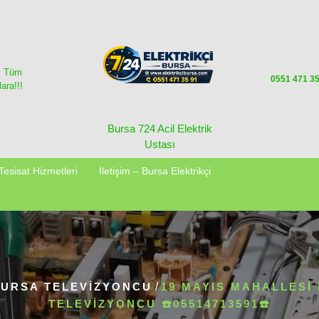
i Tüm
0551 471 3
ara!!!
Bursa 724 Acil Elektrik
Ustası
Tesisat Hizmetleri
İletişim – Bursa Elektrikçi
URSA TELEVIZYONCU
/
19 MAYIS MAHALLESI
TELEVIZYONCU ☎️05514713591☎️