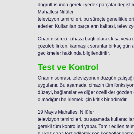
doğrultusunda gerekli yedek parçalar değiştiril
Mahallesi Nilüfer
televizyon tamircileri, bu süreçte genellikle 
ederler. Kullanılan parçaların kalitesi, televi
Onarım süreci, cihaza bağlı olarak kısa veya uz
çözülebilirken, karmaşık sorunlar birkaç gün ala
gecikmeler hakkında bilgilendirilir.
Test ve Kontrol
Onarım sonrası, televizyonun düzgün çalıştığı
uygulanır. Bu aşamada, cihazın tüm fonksiyonlar
düzeyi, bağlantılar ve diğer özellikler gözden g
olmadığını belirlemek için kritik bir adımdır.
19 Mayıs Mahallesi Nilüfer
televizyon tamircileri, bu aşamada kullanıcılar
gerekli tüm kontrolleri yapar. Tamir edilen tel
bir kez daha test edilerek son kontroller gerçekl