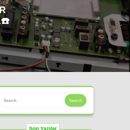
ER
☎️
Search
Son Yazılar