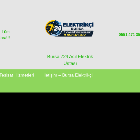
i Tüm
0551 471 3
ara!!!
Bursa 724 Acil Elektrik
Ustası
Tesisat Hizmetleri
İletişim – Bursa Elektrikçi