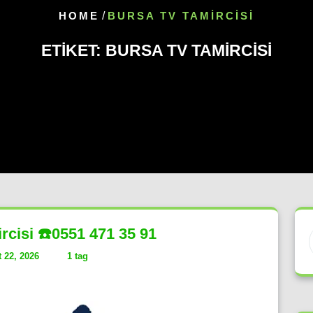
HOME
/
BURSA TV TAMIRCISI
ETIKET:
BURSA TV TAMIRCISI
rcisi ☎️0551 471 35 91
 22, 2026
1 tag