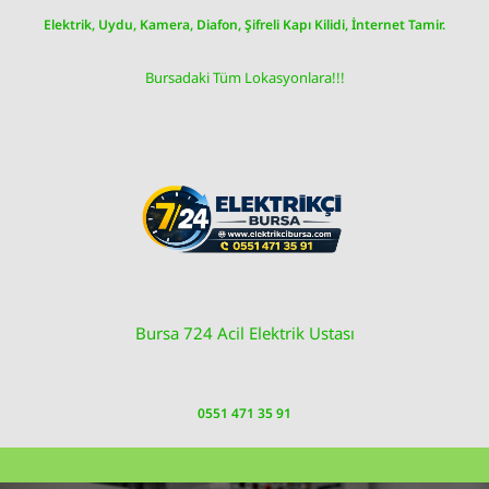
Skip
Elektrik, Uydu, Kamera, Diafon, Şifreli Kapı Kilidi, İnternet Tamir.
to
content
Bursadaki Tüm Lokasyonlara!!!
Bursa 724 Acil Elektrik Ustası
0551 471 35 91