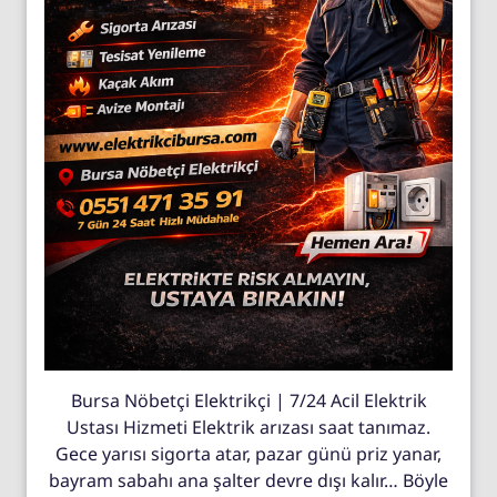
Bursa Nöbetçi Elektrikçi | 7/24 Acil Elektrik
Ustası Hizmeti Elektrik arızası saat tanımaz.
Gece yarısı sigorta atar, pazar günü priz yanar,
bayram sabahı ana şalter devre dışı kalır… Böyle