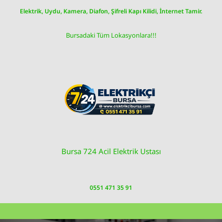
Skip
Elektrik, Uydu, Kamera, Diafon, Şifreli Kapı Kilidi, İnternet Tamir.
to
content
Bursadaki Tüm Lokasyonlara!!!
Bursa 724 Acil Elektrik Ustası
0551 471 35 91