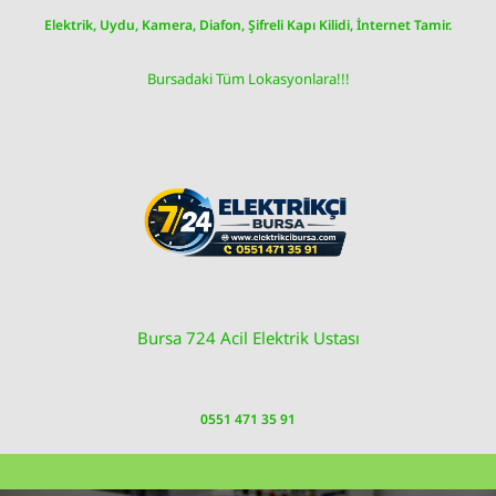
Skip
Elektrik, Uydu, Kamera, Diafon, Şifreli Kapı Kilidi, İnternet Tamir.
to
content
Bursadaki Tüm Lokasyonlara!!!
Bursa 724 Acil Elektrik Ustası
0551 471 35 91