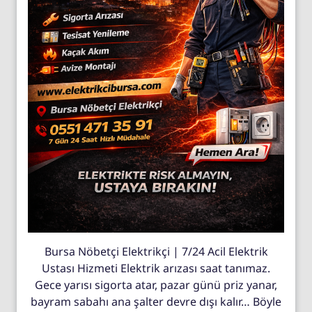
Bursa Nöbetçi Elektrikçi | 7/24 Acil Elektrik
Ustası Hizmeti Elektrik arızası saat tanımaz.
Gece yarısı sigorta atar, pazar günü priz yanar,
bayram sabahı ana şalter devre dışı kalır… Böyle